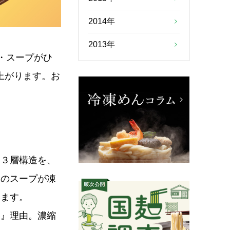
2014年
2013年
麺・スープがひ
上がります。お
る３層構造を、
トのスープが凍
います。
い』理由。濃縮