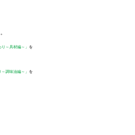
う。
わり～具材編～」
を
り～調味油編～」
を