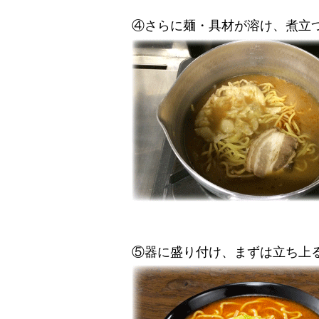
④さらに麺・具材が溶け、煮立
⑤器に盛り付け、まずは立ち上