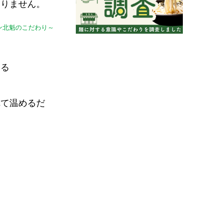
ありません。
ン北魁のこだわり～
ける
れて温めるだ