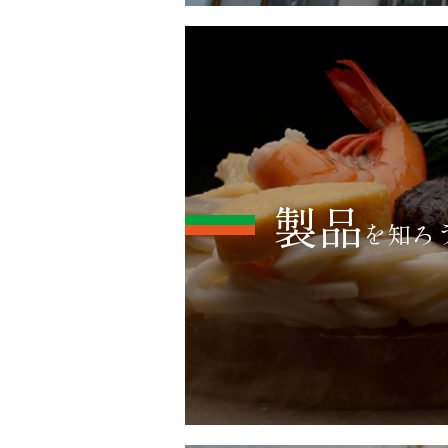
製品
を知ろ