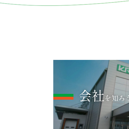
会社
を知ろ