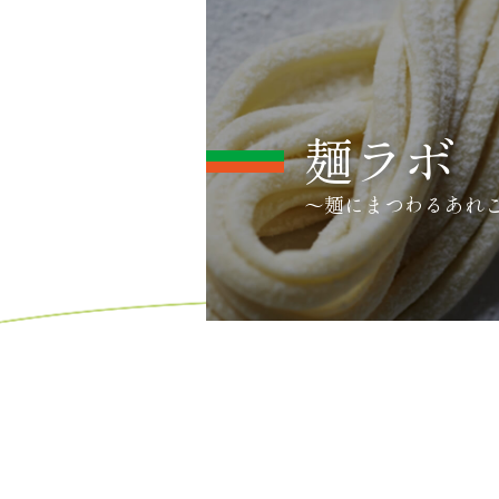
麺ラボ
～麺にまつわるあれ