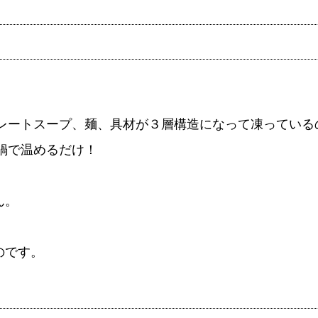
レートスープ、麺、具材が３層構造になって凍っている
鍋で温めるだけ！
ん。
のです。