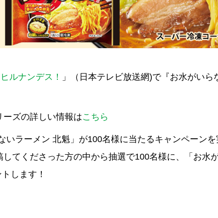
「
ヒルナンデス！
」（日本テレビ放送網)で『お水がいら
リーズの詳しい情報は
こちら
らないラーメン 北魁」が100名様に当たるキャンペーンを
してくださった方の中から抽選で100名様に、「お水
ントします！