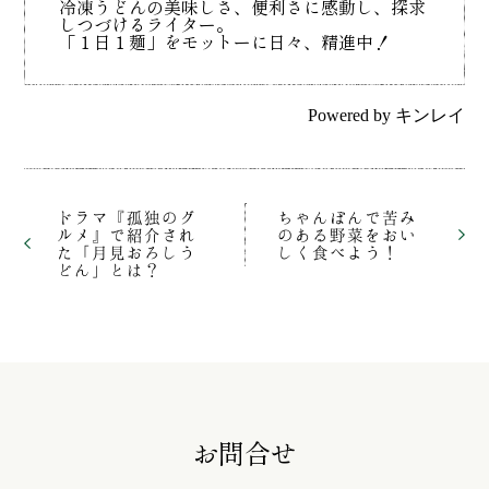
冷凍うどんの美味しさ、便利さに感動し、探求
しつづけるライター。
「１日１麺」をモットーに日々、精進中！
Powered by
キンレイ
ドラマ『孤独のグ
ちゃんぽんで苦み
ルメ』で紹介され
のある野菜をおい
た「月見おろしう
しく食べよう！
どん」とは？
お問合せ