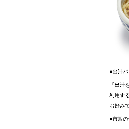
■出汁
「出汁
利用す
お好み
■市販