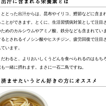
ん出汁に含まれる栄養素とは
りととった出汁からは、昆布やイリコ、鰹節などに含ま
ることができます。とくに、生活習慣病対策として注目され
つためのカルシウムやアミノ酸、鉄分なども含まれてい
するとされるイノシン酸やヒスチジン、疲労回復で注目
れています。
こだわると、よりおいしくうどんを食べられるのはもち
素も一緒に摂れます。まさに一石二鳥ですね。
に済ませたいうどん好きの方にオススメ