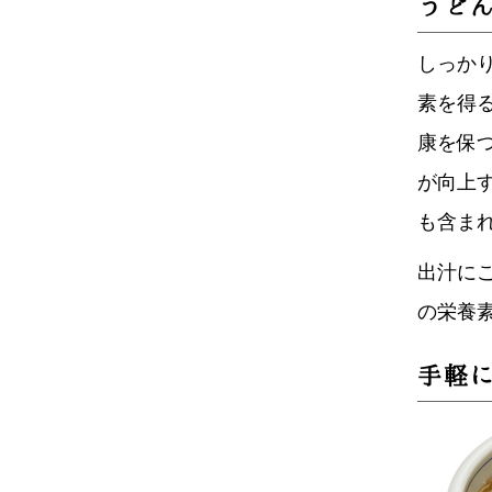
うど
しっか
素を得
康を保
が向上
も含ま
出汁に
の栄養
手軽