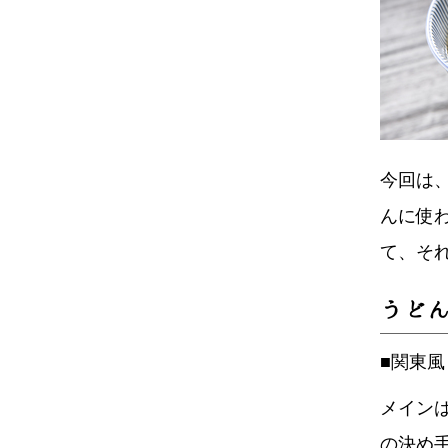
今回は
んに使
て、そ
うど
■関東
メイン
の決め