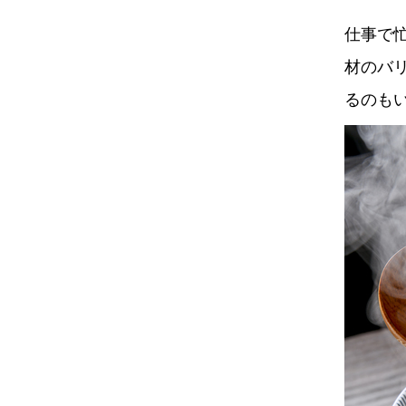
仕事で
材のバ
るのも