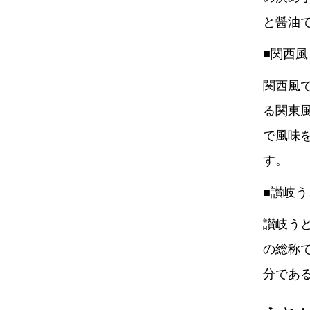
と醤油
■関西
関西風
る関東
で風味
す。
■讃岐
讃岐う
の総称
分であ