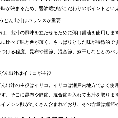
で味が決まるため、醤油選びがこだわりのポイントとい
風うどん出汁はバランスが重要
では、出汁の風味を立たせるために薄口醤油を使用しま
風に比べて味と色が薄く、さっぱりとした味が特徴的で
をつける程度。昆布や鰹節、混合節、煮干しなどとのバ
うどん出汁はイリコが主役
どん出汁の主役はイリコ。イリコは瀬戸内地方でよく使
です。そこに昆布や鰹節、混合節を入れて出汁を取りま
るイノシン酸がたくさん含まれており、その含量は鰹節