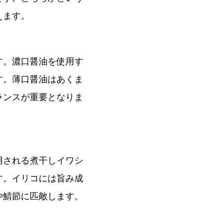
えます。
す。濃口醤油を使用す
す。薄口醤油はあくま
ランスが重要となりま
用される煮干しイワシ
す。イリコには旨み成
や鯖節に匹敵します。