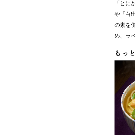
「とに
や「白
の素を
め、ラ
もっ