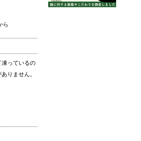
から
て凍っているの
がありません。