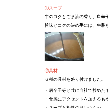
①スープ
牛のコクとごま油の香り、唐辛
旨味とコクの決め手には、牛脂
②具材
６種の具材を盛り付けました。
・唐辛子等と共に自社で炒めた
・食感にアクセントを加えるも
・スープと相性の良いつくね