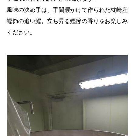
風味の決め手は、手間暇かけて作られた枕崎産
鰹節の追い鰹。
立ち昇る鰹節の香
り
をお楽しみ
ください。