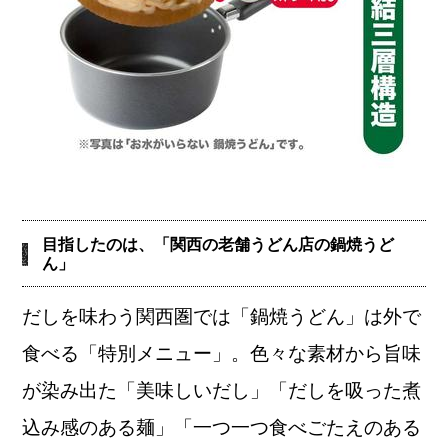
目指したのは、「関西の老舗うどん店の鍋焼うど
ん」
だしを味わう関西圏では「鍋焼うどん」は
外
で
食べる「
特別
メニュー
」
。色々な素材から旨味
が染み出た「美味しいだし」「だしを吸った煮
込み感のある麺」「一つ一つ食べごたえのある