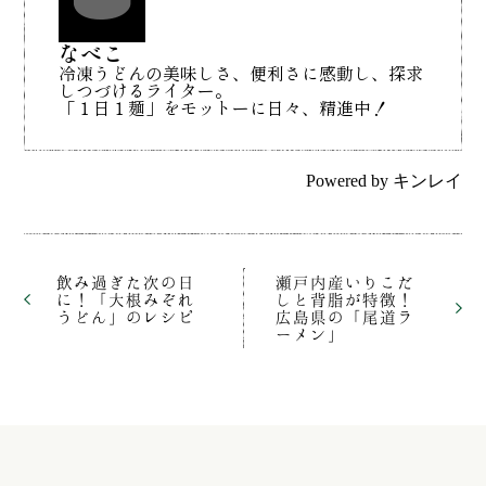
なべこ
冷凍うどんの美味しさ、便利さに感動し、探求
しつづけるライター。
「１日１麺」をモットーに日々、精進中！
Powered by
キンレイ
飲み過ぎた次の日
瀬戸内産いりこだ
に！「大根みぞれ
しと背脂が特徴！
うどん」のレシピ
広島県の「尾道ラ
ーメン」